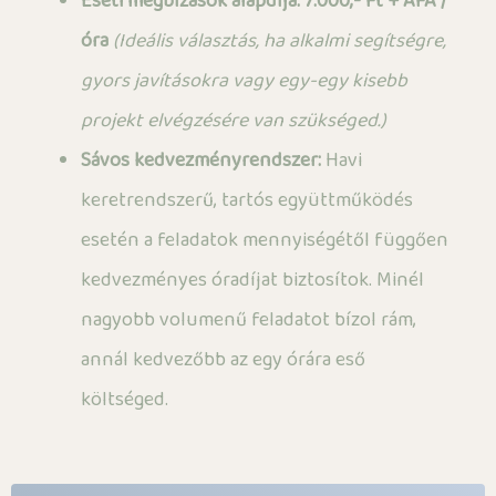
Eseti megbízások alapdíja: 7.000,- Ft + ÁFA /
óra
(Ideális választás, ha alkalmi segítségre,
gyors javításokra vagy egy-egy kisebb
projekt elvégzésére van szükséged.)
Sávos kedvezményrendszer:
Havi
keretrendszerű, tartós együttműködés
esetén a feladatok mennyiségétől függően
kedvezményes óradíjat biztosítok. Minél
nagyobb volumenű feladatot bízol rám,
annál kedvezőbb az egy órára eső
költséged.