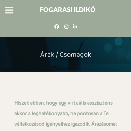
FOGARASI ILDIKÓ
Árak / Csomagok
Hiszek abban, hogy egy virtuális asszisztens
akkor a leghatékonyabb, ha pontosan a Te
vállalkozásod igényeihez igazodik. Árazásomat