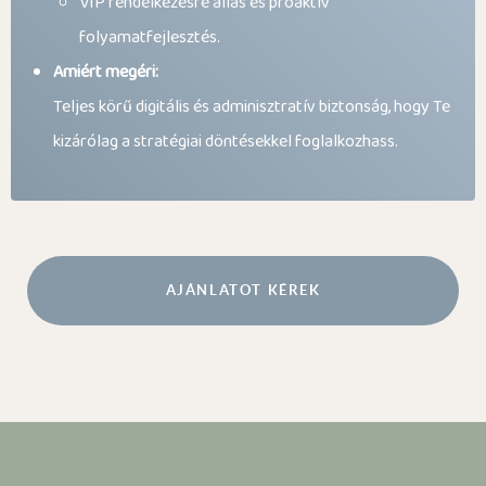
VIP rendelkezésre állás és proaktív
folyamatfejlesztés.
Amiért megéri:
Teljes körű digitális és adminisztratív biztonság, hogy Te
kizárólag a stratégiai döntésekkel foglalkozhass.
AJÁNLATOT KÉREK