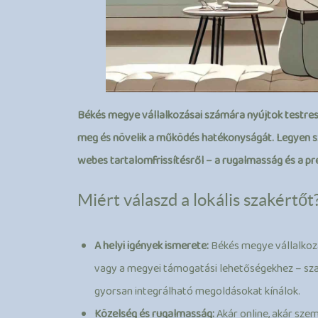
Békés megye vállalkozásai számára nyújtok testres
meg és növelik a működés hatékonyságát. Legyen sz
webes tartalomfrissítésről – a rugalmasság és a pre
Miért válaszd a lokális szakértőt
A helyi igények ismerete:
Békés megye vállalkozás
vagy a megyei támogatási lehetőségekhez – szab
gyorsan integrálható megoldásokat kínálok.
Közelség és rugalmasság:
Akár online, akár sze