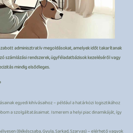
zabott adminisztratív megoldásokat, amelyek időt takarítanak
ó számlázási rendszerek, ügyféladatbázisok kezeléséről vagy
cizitás mindig elsődleges.
?
ainak egyedi kihívásaihoz – például a határközi logisztikához
om a szolgáltatásaimat. Ismerem a helyi piac dinamikáját, így
mélyesen (Békéscsaba, Gyula, Sarkad, Szarvas) – elérhető vagyok