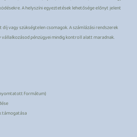
désekre. A helyszíni egyeztetések lehetősége előnyt jelent
tt díj vagy szükségtelen csomagok. A számlázási rendszerek
gy vállalkozásod pénzügyei mindig kontroll alatt maradnak.
/nyomtatott formátum)
ldése
ek támogatása