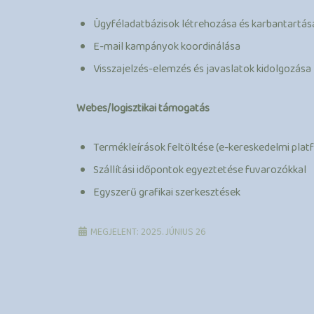
Ügyféladatbázisok létrehozása és karbantartás
E-mail kampányok koordinálása
Visszajelzés-elemzés és javaslatok kidolgozása
Webes/logisztikai támogatás
Termékleírások feltöltése (e-kereskedelmi pla
Szállítási időpontok egyeztetése fuvarozókkal
Egyszerű grafikai szerkesztések
MEGJELENT: 2025. JÚNIUS 26