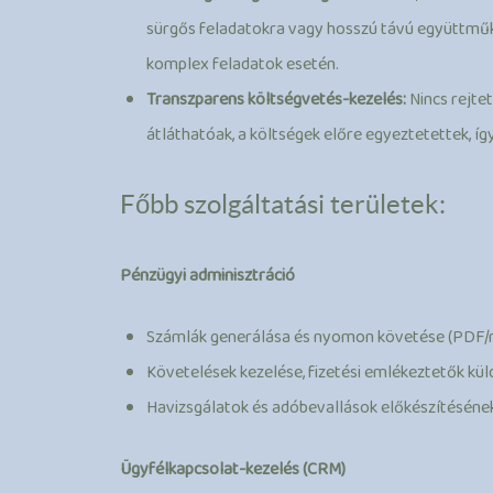
sürgős feladatokra vagy hosszú távú együttműkö
komplex feladatok esetén.
Transzparens költségvetés-kezelés:
Nincs rejte
átláthatóak, a költségek előre egyeztetettek, í
Főbb szolgáltatási területek:
Pénzügyi adminisztráció
Számlák generálása és nyomon követése (PDF
Követelések kezelése, fizetési emlékeztetők kü
Havizsgálatok és adóbevallások előkészítésén
Ügyfélkapcsolat-kezelés (CRM)