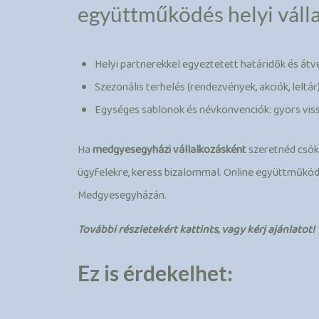
együttműködés helyi váll
Helyi partnerekkel egyeztetett határidők és átvé
Szezonális terhelés (rendezvények, akciók, leltár
Egységes sablonok és névkonvenciók: gyors vi
Ha
medgyesegyházi vállalkozásként
szeretnéd csökk
ügyfelekre, keress bizalommal. Online együttműkö
Medgyesegyházán.
További részletekért kattints, vagy kérj ajánlatot!
Ez is érdekelhet: