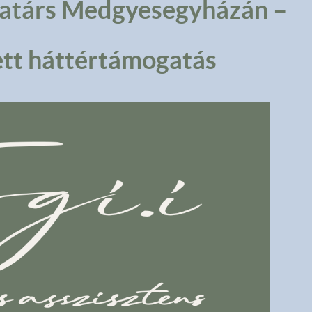
katárs Medgyesegyházán –
ett háttértámogatás