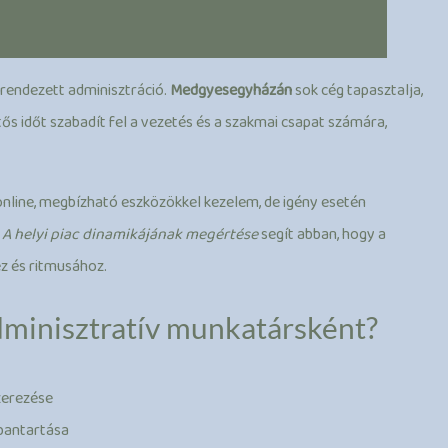
rendezett adminisztráció.
Medgyesegyházán
sok cég tapasztalja,
ős időt szabadít fel a vezetés és a szakmai csapat számára,
online, megbízható eszközökkel kezelem, de igény esetén
.
A helyi piac dinamikájának megértése
segít abban, hogy a
z és ritmusához.
minisztratív munkatársként?
zerezése
rbantartása