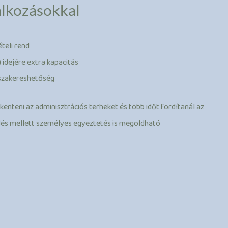
alkozásokkal
teli rend
) idejére extra kapacitás
sszakereshetőség
enteni az adminisztrációs terheket és több időt fordítanál az
dés mellett személyes egyeztetés is megoldható