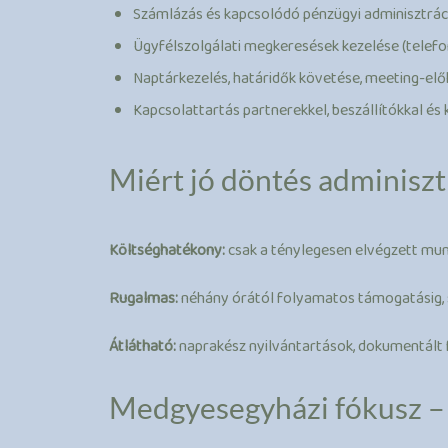
Számlázás és kapcsolódó pénzügyi adminisztrá
Ügyfélszolgálati megkeresések kezelése (telefon
Naptárkezelés, határidők követése, meeting-elő
Kapcsolattartás partnerekkel, beszállítókkal és
Miért jó döntés adminisz
Költséghatékony:
csak a ténylegesen elvégzett munká
Rugalmas:
néhány órától folyamatos támogatásig, s
Átlátható:
naprakész nyilvántartások, dokumentált 
Medgyesegyházi fókusz –