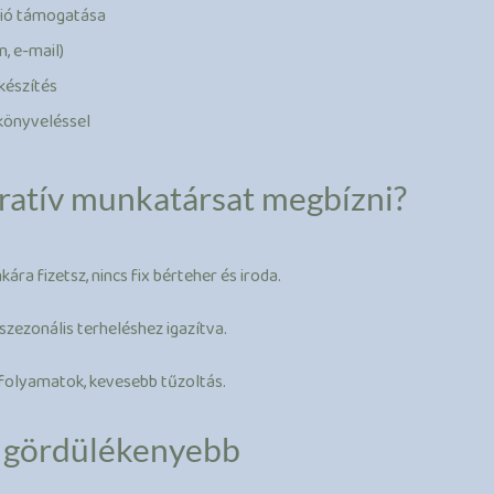
ció támogatása
, e-mail)
készítés
 könyveléssel
tratív munkatársat megbízni?
ra fizetsz, nincs fix bérteher és iroda.
zezonális terheléshez igazítva.
folyamatok, kevesebb tűzoltás.
 gördülékenyebb