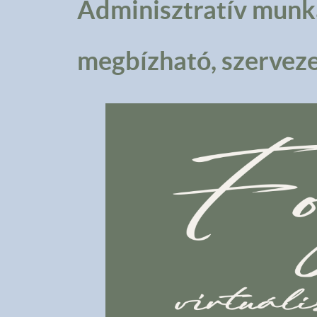
Adminisztratív mun
megbízható, szervez