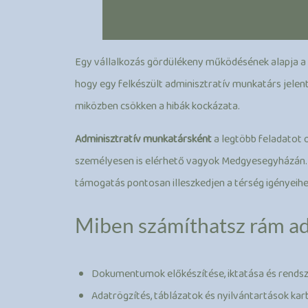
Egy vállalkozás gördülékeny működésének alapja a 
hogy egy felkészült adminisztratív munkatárs jelent
miközben csökken a hibák kockázata.
Adminisztratív munkatársként
a legtöbb feladatot 
személyesen is elérhető vagyok Medgyesegyházán
támogatás pontosan illeszkedjen a térség igényeihe
Miben számíthatsz rám ad
Dokumentumok előkészítése, iktatása és rends
Adatrögzítés, táblázatok és nyilvántartások ka