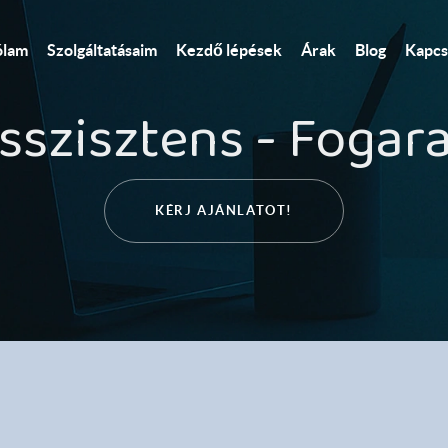
Kezdő lépések
ólam
Szolgáltatásaim
Árak
Blog
Kapcs
sszisztens - Fogara
KÉRJ AJÁNLATOT!