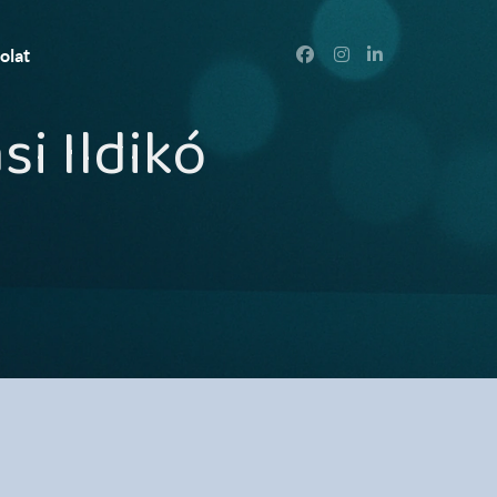
olat
si Ildikó