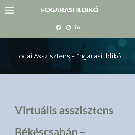
FOGARASI ILDIKÓ
Irodai Asszisztens - Fogarasi Ildikó
Virtuális asszisztens
Békéscsabán –