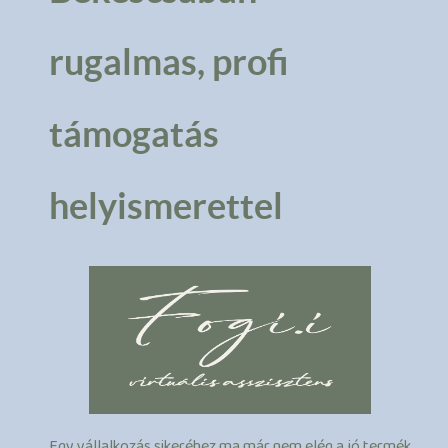
rugalmas, profi
támogatás
helyismerettel
Egy vállalkozás sikeréhez ma már nem elég a jó termék