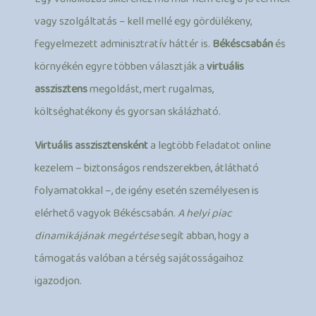
vagy szolgáltatás – kell mellé egy gördülékeny,
fegyelmezett adminisztratív háttér is.
Békéscsabán
és
környékén egyre többen választják a
virtuális
asszisztens
megoldást, mert rugalmas,
költséghatékony és gyorsan skálázható.
Virtuális asszisztensként
a legtöbb feladatot online
kezelem – biztonságos rendszerekben, átlátható
folyamatokkal –, de igény esetén személyesen is
elérhető vagyok Békéscsabán.
A helyi piac
dinamikájának megértése
segít abban, hogy a
támogatás valóban a térség sajátosságaihoz
igazodjon.