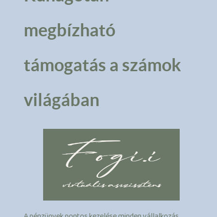
megbízható
támogatás a számok
világában
A pénzügyek pontos kezelése minden vállalkozás