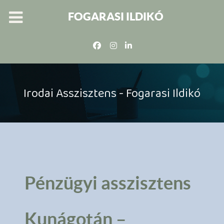
FOGARASI ILDIKÓ
Irodai Asszisztens - Fogarasi Ildikó
Pénzügyi asszisztens
Kunágotán –