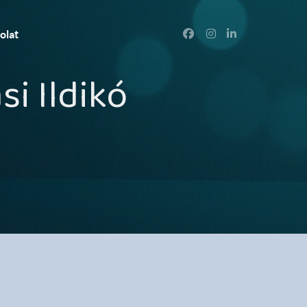
olat
si Ildikó