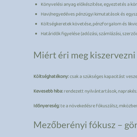
Könyvelési anyag előkészítése, egyeztetés a kö
Havi/negyedéves pénzügyi kimutatások és egysz
Költségkeretek követése, pénzforgalom és likvid
Határidők figyelése (adózási, számlázási, szerző
Miért éri meg kiszervezni
Költséghatékony:
csak a szükséges kapacitást vesze
Kevesebb hiba:
rendezett nyilvántartások, naprakés
Időnyereség:
te a növekedésre fókuszálsz, miközbe
Mezőberényi fókusz – gö