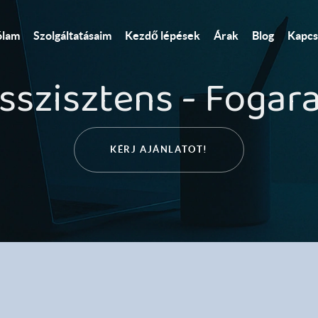
Kezdő lépések
ólam
Szolgáltatásaim
Árak
Blog
Kapcs
sszisztens - Fogara
KÉRJ AJÁNLATOT!