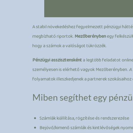
A stabil növekedéshez fegyelmezett pénzügyi háttér k
megbízható riportok.
Mezőberényben
egy felkészült
hogy a számok a valóságot tükrözzék.
Pénzügyi asszisztensként
a legtöbb feladatot onlin
személyesen is elérhető vagyok Mezőberényben.
A
folyamatok illeszkedjenek a partnerek szokásaihoz
Miben segíthet egy pénzüg
Számlák kiállítása, rögzítése és rendszerezése
Bejövő/kimenő számlák és kintlévőségek nyom