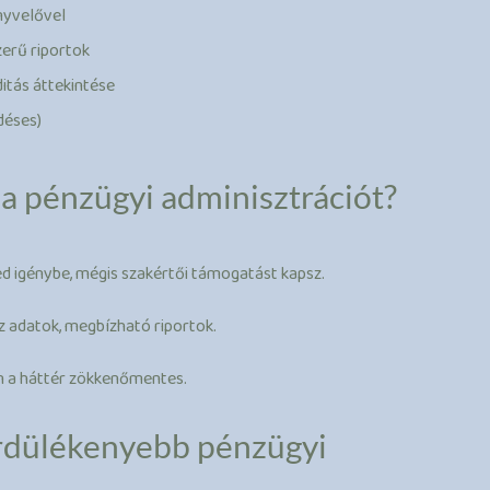
nyvelővel
erű riportok
itás áttekintése
déses)
 a pénzügyi adminisztrációt?
d igénybe, mégis szakértői támogatást kapsz.
z adatok, megbízható riportok.
n a háttér zökkenőmentes.
rdülékenyebb pénzügyi