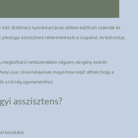
ell: átlátható nyilvántartások, időben kiállított számlák és
 pénzügyi asszisztens tehermentesíti a csapatot, és biztosítja,
e, megbízható rendszerekben végzem, de igény esetén
 helyi piac dinamikájának megértése
segít abban, hogy a
 és a térség ügymenetéhez.
yi asszisztens?
on követése