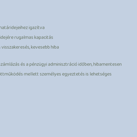
határidejeihez igazítva
 idejére rugalmas kapacitás
s visszakeresés, kevesebb hiba
számlázás és a pénzügyi adminisztráció időben, hibamentesen
yüttműködés mellett személyes egyeztetés is lehetséges