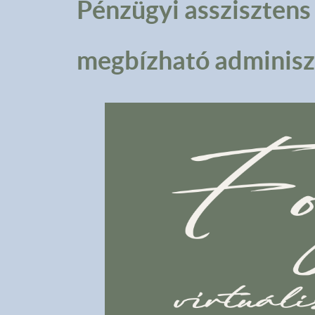
Pénzügyi assziszten
megbízható adminiszt