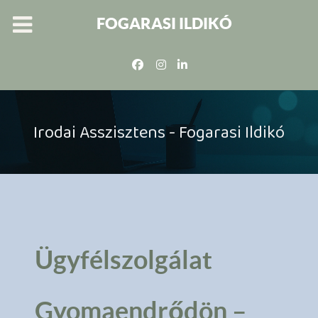
FOGARASI ILDIKÓ
Irodai Asszisztens - Fogarasi Ildikó
Ügyfélszolgálat
Gyomaendrődön –