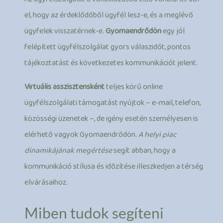
el, hogy az érdeklődőből ügyfél lesz-e, és a meglévő
ügyfelek visszatérnek-e.
Gyomaendrődön
egy jól
felépített ügyfélszolgálat gyors válaszidőt, pontos
tájékoztatást és következetes kommunikációt jelent.
Virtuális asszisztensként
teljes körű online
ügyfélszolgálati támogatást nyújtok – e-mail, telefon,
közösségi üzenetek –, de igény esetén személyesen is
elérhető vagyok Gyomaendrődön.
A helyi piac
dinamikájának megértése
segít abban, hogy a
kommunikáció stílusa és időzítése illeszkedjen a térség
elvárásaihoz.
Miben tudok segíteni