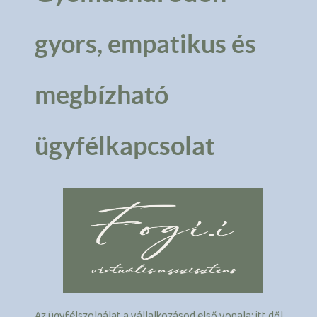
gyors, empatikus és
megbízható
ügyfélkapcsolat
Az ügyfélszolgálat a vállalkozásod első vonala: itt dől